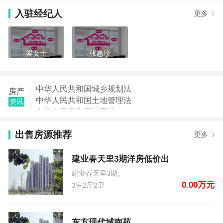
【李巧芹】发布了【华玺广场】的租房信息
入驻经纪人
更多
【王卫国】发布了【新华小区车库】的租房信息
【王卫国】发布了【新华小区车库】的租房信息
【张女士】发布了【广电综合楼院】的租房信息
【吴艳艳】发布了【建业春天里3期洋房低价出】的二
梁女士
张惠珍
手房信息
【范朝杰】发布了【东方现代城南苑】的二手房信息
【李帅】发布了【东区和昌紫云府】的二手房信息
中华人民共和国城乡规划法
房产
【王晓丽】发布了【刚苑新区】的二手房信息
中华人民共和国土地管理法
资讯
中华人民共和国继承法
中华人民共和国税收征收管理法
出售房源推荐
中华人民共和国城市房地产管理法
更多
中华人民共和国契税法
中华人民共和国城市维护建设税法
建业春天里3期洋房低价出
中华人民共和国国家赔偿法
建业春天里3期。
0.00万元
3室2厅2卫
东方现代城南苑