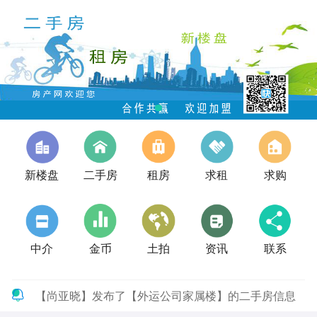
新楼盘
二手房
租房
求租
求购
中介
金币
土拍
资讯
联系
【尚亚晓】发布了【外运公司家属楼】的二手房信息
【石继宗】发布了【金地花园】的租房信息