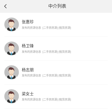
中介列表
张惠珍
发布的房源信息
[二手房房源]
[租赁房源]
杨卫锋
发布的房源信息
[二手房房源]
[租赁房源]
杨志朋
发布的房源信息
[二手房房源]
[租赁房源]
梁女士
发布的房源信息
[二手房房源]
[租赁房源]