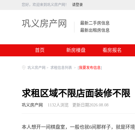
您好，欢迎来到巩义房产网！
请登录
巩义房产网
最新二手房信息
最新出租房信息
首页
新房楼盘
看房报名
巩义房产网
>
求租信息列表
>
[
我要发布信息
]
求租区域不限店面装修不限
巩义房产网
1132
人浏览
更新日期2026.08.08
本人想开一间棋盘室，一般也就6间那样子，就是环