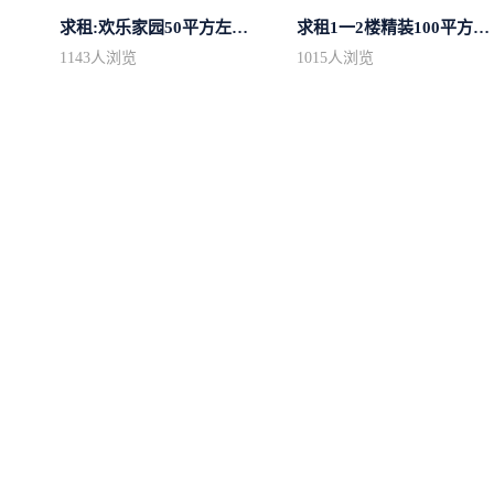
求租:欢乐家园50平方左右的单身公寓廉...
求租1一2楼精装100平方里面基本设备不...
1143
人浏览
1015
人浏览