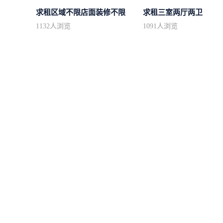
求租区域不限店面装修不限
求租三室两厅两卫
1132
人浏览
1091
人浏览