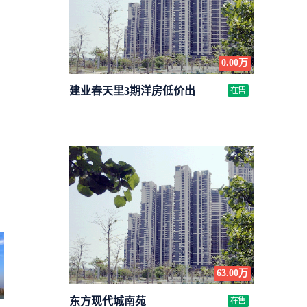
0.00万
建业春天里3期洋房低价出
在售
63.00万
东方现代城南苑
在售